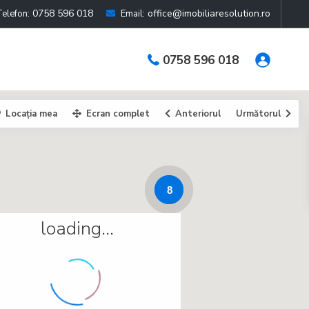
0758 596 018
office@imobiliaresolution.ro
Telefon:
Email:
0758 596 018
Locația mea
Ecran complet
Anteriorul
Următorul
8
loading...