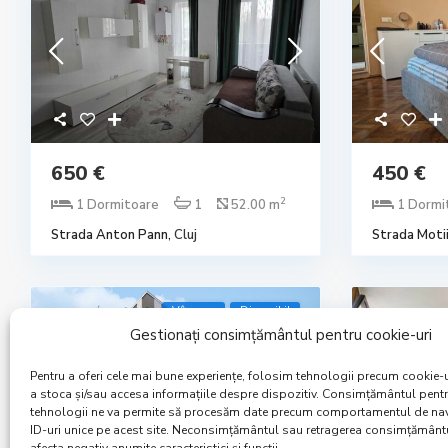
650 €
450 €
2
1 Dormitoare
1
52.00 m
1 Dormi
Strada Anton Pann,
Cluj
Strada Motii
Vânzare
Disponibil
Gestionați consimțământul pentru cookie-uri
Pentru a oferi cele mai bune experiențe, folosim tehnologii precum cookie-u
a stoca și/sau accesa informațiile despre dispozitiv. Consimțământul pent
tehnologii ne va permite să procesăm date precum comportamentul de na
ID-uri unice pe acest site. Neconsimțământul sau retragerea consimțământ