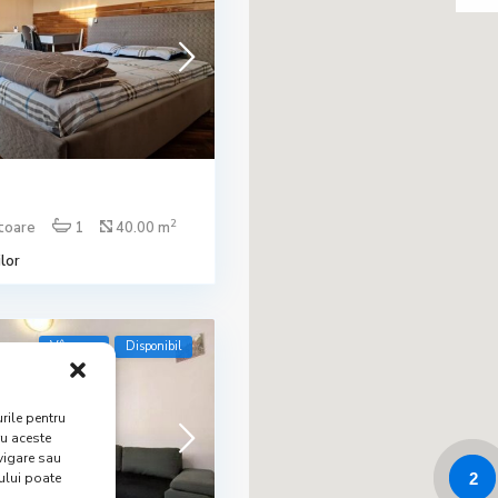
2
toare
1
40.00 m
lor
Vânzare
Disponibil
rile pentru
ru aceste
vigare sau
ului poate
2