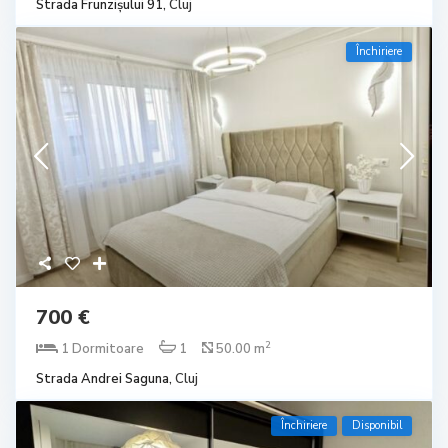
Strada Frunzișului 91,
Cluj
Închiriere
700 €
2
1 Dormitoare
1
50.00 m
Strada Andrei Saguna,
Cluj
Închiriere
Disponibil