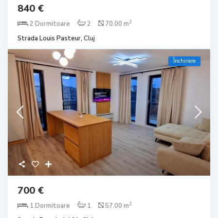
840 €
2
2 Dormitoare
2
70.00 m
Strada Louis Pasteur,
Cluj
Închiriere
700 €
2
1 Dormitoare
1
57.00 m