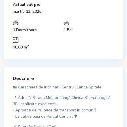
Actualizat pe:
martie 13, 2025
1 Dormitoare
1 Băi
2
40.00 m
Descriere
🏡 Garsonieră de Închiriat | Centru | Lângă Spitale
📍 Adresă: Strada Moților, lângă Clinica Stomatologică
🚶‍♂️ Localizare excelentă:
▫️ Aproape de mijloace de transport în comun 🚏
▫️ La câțiva pași de Parcul Central 🌳
📏 Suprafață utilă: 40 m²