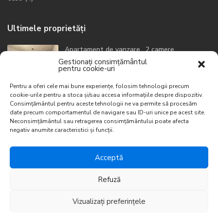
Ultimele proprietăți
Apartament de vanzare , 2 camere
Zo...
Gestionați consimțământul
pentru cookie-uri
149700 €
Pentru a oferi cele mai bune experiențe, folosim tehnologii precum
Apartament 3 camere, Central
cookie-urile pentru a stoca și/sau accesa informațiile despre dispozitiv.
840 €
Consimțământul pentru aceste tehnologii ne va permite să procesăm
date precum comportamentul de navigare sau ID-uri unice pe acest site.
Neconsimțământul sau retragerea consimțământului poate afecta
Apartament 2 camere , Frunzisului
negativ anumite caracteristici și funcții.
700 €
Acceptă
Refuză
© Imobiliare Solution 2022. Developed by IMCreative.ro &
Vizualizați preferințele
EloxeWeb.ro
Imobiliare