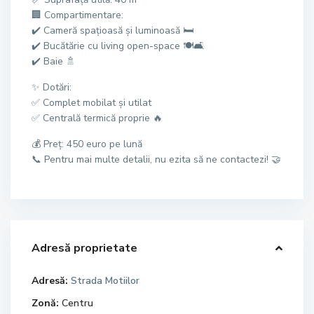
🏢 Compartimentare:
✔️ Cameră spațioasă și luminoasă 🛏️
✔️ Bucătărie cu living open-space 🍽️🛋️
✔️ Baie 🚿
✨ Dotări:
✅ Complet mobilat și utilat
✅ Centrală termică proprie 🔥
💰 Preț: 450 euro pe lună
📞 Pentru mai multe detalii, nu ezita să ne contactezi! 🤝
Adresă proprietate
Adresă:
Strada Motiilor
Zonă:
Centru