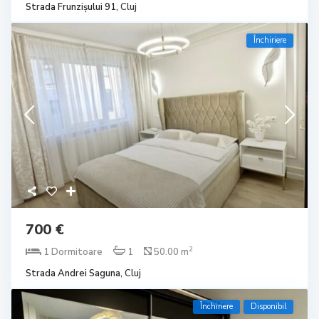
Strada Frunzișului 91,
Cluj
Închiriere
700 €
2
1 Dormitoare
1
50.00 m
Strada Andrei Saguna,
Cluj
Închiriere
Disponibil