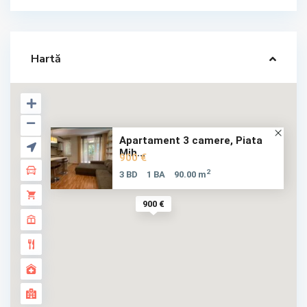
Hartă
Apartament 3 camere, Piata
Mih...
900 €
2
3 BD
1 BA
90.00 m
900 €