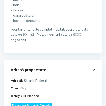
– baie
– terasa
– garaj subteran
– boxa de depozitare
Apartamentul este complet mobilat, suprafata utila
este de 90 mp2 . Prețul închirierii este de 900€
negociabil.
Adresă proprietate
Adresă:
Strada Ploiesti
Oraș:
Cluj
Județ:
Cluj Napoca
Deschide în hartă Google