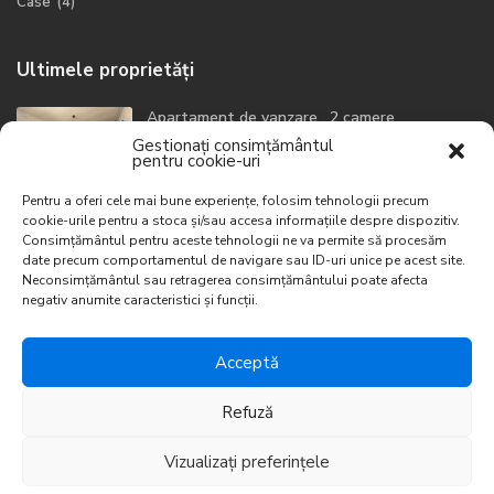
Case
(4)
Ultimele proprietăți
Apartament de vanzare , 2 camere
Zo...
Gestionați consimțământul
pentru cookie-uri
149700 €
Pentru a oferi cele mai bune experiențe, folosim tehnologii precum
Apartament 3 camere, Central
cookie-urile pentru a stoca și/sau accesa informațiile despre dispozitiv.
840 €
Consimțământul pentru aceste tehnologii ne va permite să procesăm
date precum comportamentul de navigare sau ID-uri unice pe acest site.
Neconsimțământul sau retragerea consimțământului poate afecta
Apartament 2 camere , Frunzisului
negativ anumite caracteristici și funcții.
700 €
Acceptă
Refuză
© Imobiliare Solution 2022. Developed by IMCreative.ro &
Vizualizați preferințele
EloxeWeb.ro
Imobiliare