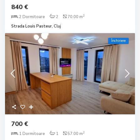
840 €
2
2 Dormitoare
2
70.00 m
Strada Louis Pasteur,
Cluj
Închiriere
700 €
2
1 Dormitoare
1
57.00 m