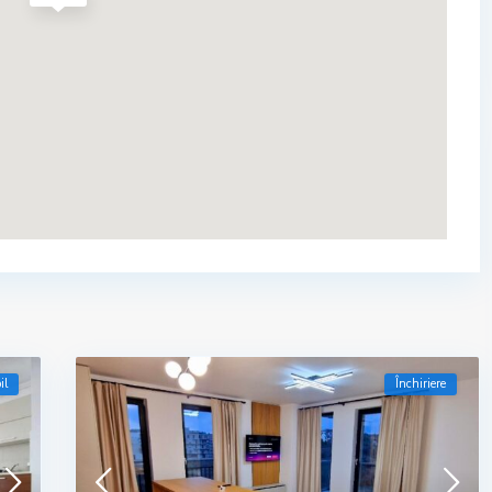
il
Închiriere