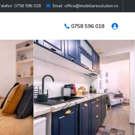
0758 596 018
office@imobiliaresolution.ro
Telefon:
Email:
0758 596 018