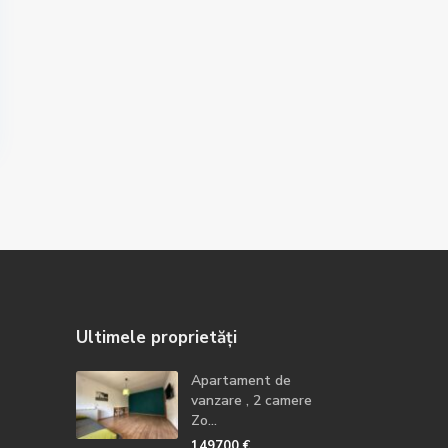
Ultimele proprietăți
Apartament de
vanzare , 2 camere
Zo...
149700 €