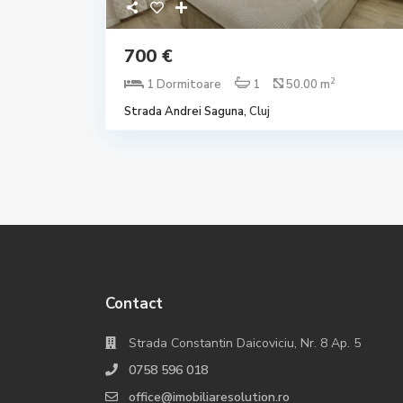
700 €
2
1 Dormitoare
1
50.00 m
Strada Andrei Saguna,
Cluj
Contact
Strada Constantin Daicoviciu, Nr. 8 Ap. 5
0758 596 018
office@imobiliaresolution.ro