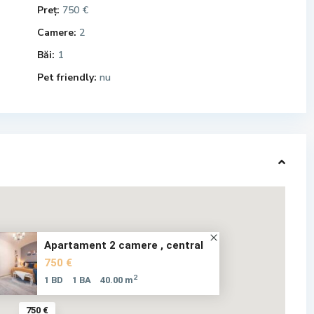
Preț:
750 €
Camere:
2
Băi:
1
Pet friendly:
nu
Apartament 2 camere , central
750 €
2
1 BD
1 BA
40.00 m
750 €