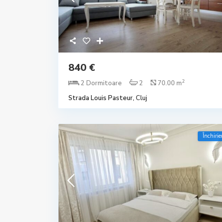
840 €
2
2 Dormitoare
2
70.00 m
Strada Louis Pasteur,
Cluj
Închirie