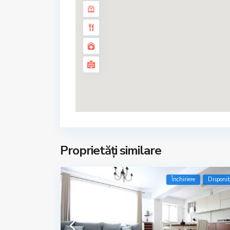
Proprietăți similare
Închiriere
Disponib