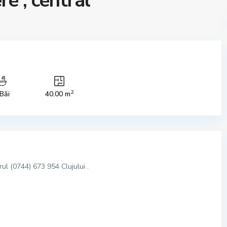
e , central
2
 Băi
40.00 m
ul (0744) 673 954 Clujului .