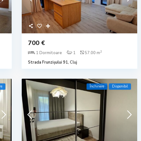
700 €
2
1 Dormitoare
1
57.00 m
Strada Frunzișului 91,
Cluj
re
Închiriere
Disponibil