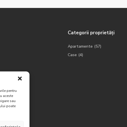
Categorii proprietăți
Apartamente
(57)
Case
(4)
rile pentru
ru aceste
vigare sau
ului poate