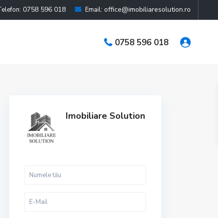
0758 596 018
office@imobiliaresolution.ro
Telefon:
Email:
0758 596 018
Imobiliare Solution