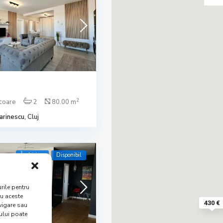
2
toare
2
80.00 m
rinescu,
Cluj
Închiriere
Disponibil
rile pentru
ru aceste
430 €
vigare sau
ului poate