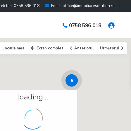
0758 596 018
office@imobiliaresolution.ro
Telefon:
Email:
0758 596 018
Locația mea
Ecran complet
Anteriorul
Următorul
5
loading...