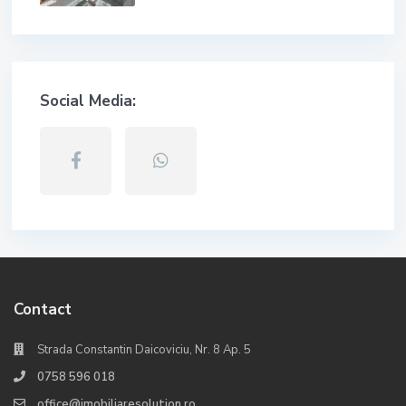
Social Media:
Contact
Strada Constantin Daicoviciu, Nr. 8 Ap. 5
0758 596 018
office@imobiliaresolution.ro