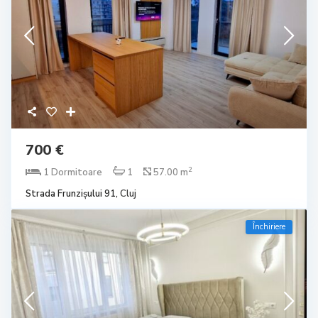
700 €
2
1 Dormitoare
1
57.00 m
Strada Frunzișului 91,
Cluj
Închiriere