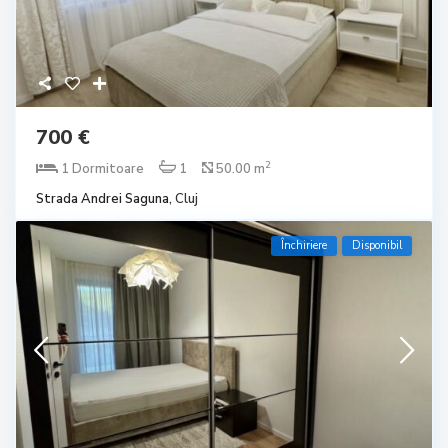
700 €
2
1 Dormitoare
1
50.00 m
Strada Andrei Saguna,
Cluj
Închiriere
Disponibil