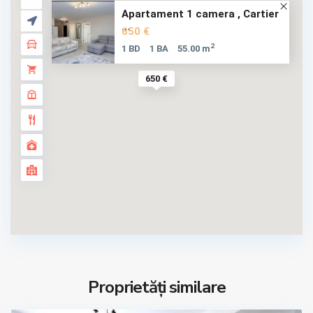
Apartament 1 camera , Cartier
...
650 €
2
1 BD
1 BA
55.00 m
650 €
Proprietăți similare