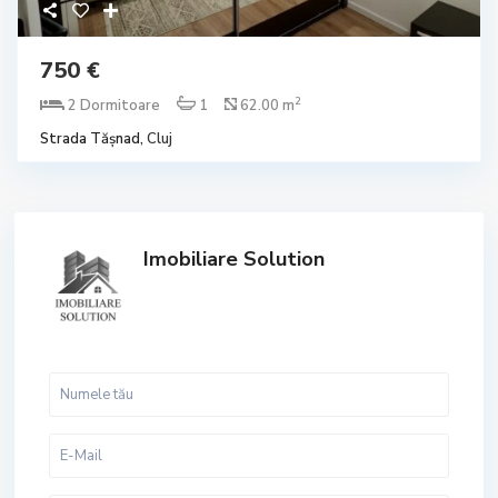
750 €
2
2 Dormitoare
1
62.00 m
Strada Tășnad,
Cluj
Imobiliare Solution